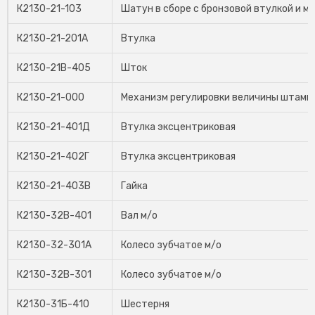
К2130-21-103
Шатун в сборе с бронзовой втулкой и 
К2130-21-201А
Втулка
К2130-21В-405
Шток
К2130-21-000
Механизм регулировки величины штамп
К2130-21-401Д
Втулка эксцентриковая
К2130-21-402Г
Втулка эксцентриковая
К2130-21-403В
Гайка
К2130-32В-401
Вал м/о
К2130-32-301А
Колесо зубчатое м/о
К2130-32В-301
Колесо зубчатое м/о
К2130-31Б-410
Шестерня