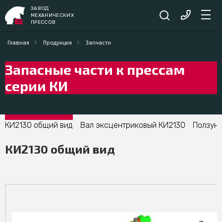
ЗАВОД
МЕХАНИЧЕСКИХ
ПРЕССОВ
Главная
Продукция
Запчасти
Запасные части к прессам
серии КИ
КИ2130 общий вид
Вал эксцентриковый КИ2130
Ползун 
КИ2130 общий вид